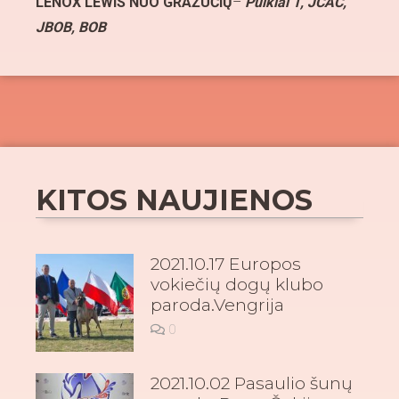
LENOX LEWIS NUO GRAŽUČIŲ
–
Puikiai 1, JCAC,
JBOB, BOB
KITOS NAUJIENOS
2021.10.17 Europos
vokiečių dogų klubo
paroda.Vengrija
0
2021.10.02 Pasaulio šunų