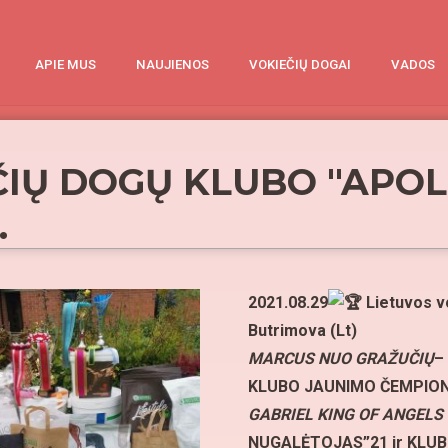
APIE MUS
NAUJIENOS
VOKIEČIŲ DOGAI
VADOS
EČIŲ DOGŲ KLUBO "APO
.
2021.08.29
Lietuvos v
Butrimova (Lt)
MARCUS NUO GRAŽUČIŲ
–
KLUBO JAUNIMO ČEMPIO
GABRIEL KING OF ANGELS
NUGALĖTOJAS”21 ir KL