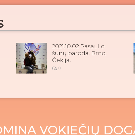
S
2021.10.02 Pasaulio
šunų paroda, Brno,
Čekija.
0
MINA VOKIEČIŲ DOG