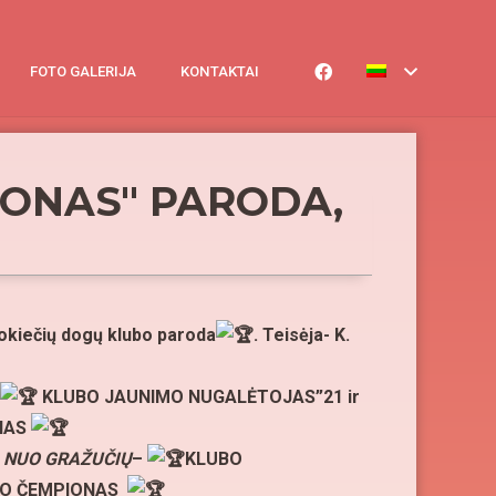
FOTO GALERIJA
KONTAKTAI
LONAS" PARODA,
okiečių dogų klubo paroda
. Teisėja- K.
KLUBO JAUNIMO NUGALĖTOJAS”21 ir
NAS
NUO
GRAŽUČIŲ
–
KLUBO
UBO ČEMPIONAS