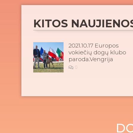
KITOS NAUJIENO
2021.10.17 Europos
vokiečių dogų klubo
paroda.Vengrija
0
DO