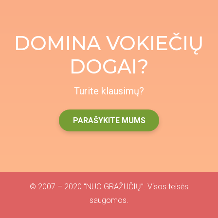
DOMINA VOKIEČIŲ
DOGAI?
Turite klausimų?
PARAŠYKITE MUMS
© 2007 – 2020 “NUO GRAŽUČIŲ”. Visos teisės
saugomos.